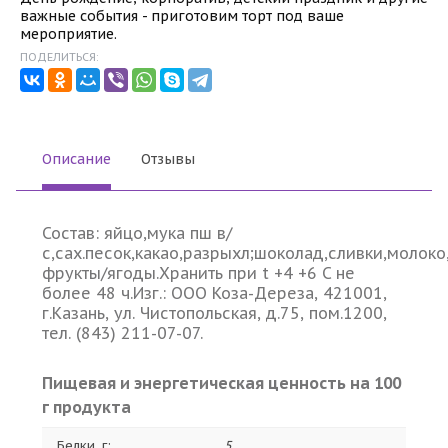
важные события - приготовим торт под ваше
мероприятие.
ПОДЕЛИТЬСЯ:
Описание
Отзывы
Состав: яйцо,мука пш в/
с,сах.песок,какао,разрыхл;шоколад,сливки,молоко
фрукты/ягоды.Хранить при t +4 +6 C не
более 48 ч.Изг.: ООО Коза-Дереза, 421001,
г.Казань, ул. Чистопольская, д.75, пом.1200,
тел. (843) 211-07-07.
Пищевая и энергетическая ценность на 100
г продукта
Белки, г:
5