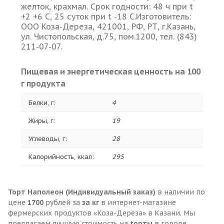
желток, крахмал. Срок годности: 48 ч при t
+2 +6 С, 25 суток при t -18 C.Изготовитель:
ООО Коза-Дереза, 421001, РФ, РТ, г.Казань,
ул. Чистопольская, д.75, пом.1200, тел. (843)
211-07-07.
Пищевая и энергетическая ценность на 100
г продукта
Белки, г:
4
Жиры, г:
19
Углеводы, г:
28
Калорийность, ккал:
295
Торт Наполеон (Индивидуальный заказ)
в наличии по
цене
1700
рублей за
за кг
в интернет-магазине
фермерских продуктов «Коза-Дереза» в Казани. Мы
предлагаем лучшую стоимость на
tорты
в городе.