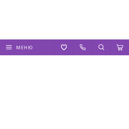
МЕНЮ
Если у вас есть вопросы
Напишите нам
AppStore
Google Play
AppGallery