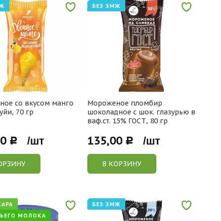
МЖ
БЕЗ ЗМЖ
ое со вкусом манго
Мороженое пломбир
уйи, 70 гр
шоколадное с шок. глазурью в
ваф.ст. 15% ГОСТ, 80 гр
00
135,00
Р /шт
Р /шт
ОРЗИНУ
В КОРЗИНУ
ХАРА
БЕЗ ЗМЖ
ЗЬЕГО МОЛОКА