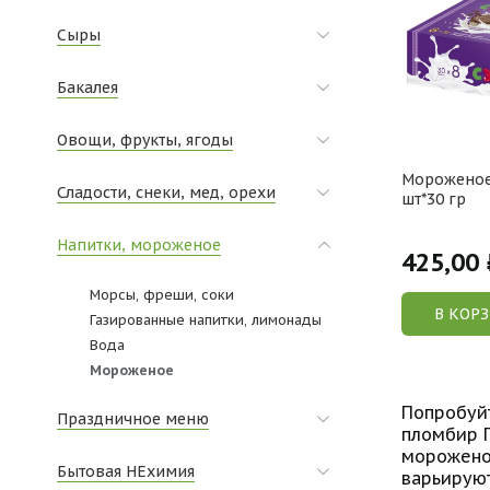
Сыры
Бакалея
Овощи, фрукты, ягоды
Мороженое
Сладости, снеки, мед, орехи
шт*30 гр
Напитки, мороженое
425,00
Морсы, фреши, соки
В КОР
Газированные напитки, лимонады
Вода
Мороженое
Попробуйт
Праздничное меню
пломбир Г
мороженое
Бытовая НЕхимия
варьируют