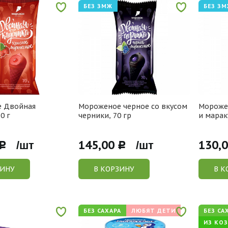
БЕЗ ЗМЖ
БЕЗ З
 Двойная
Мороженое черное со вкусом
Морожен
0 г
черники, 70 гр
и марак
145,00
130,
Р /шт
Р /шт
ЗИНУ
В КОРЗИНУ
В К
БЕЗ САХАРА
ЛЮБЯТ ДЕТИ
БЕЗ СА
ИЗ КО