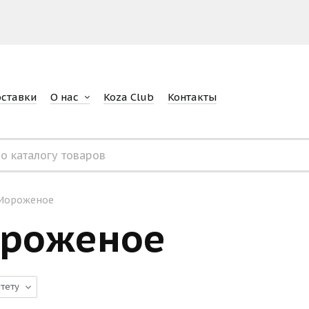
оставки
О нас
Koza Club
Контакты
Мороженое
роженое
тету