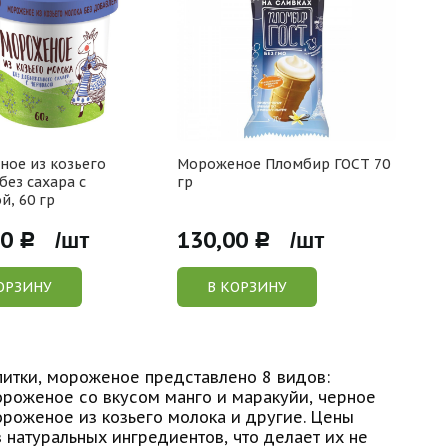
ое из козьего
Мороженое Пломбир ГОСТ 70
без сахара с
гр
й, 60 гр
00
130,00
Р /шт
Р /шт
ОРЗИНУ
В КОРЗИНУ
питки, мороженое представлено 8 видов:
роженое со вкусом манго и маракуйи, черное
ороженое из козьего молока и другие. Цены
 натуральных ингредиентов, что делает их не