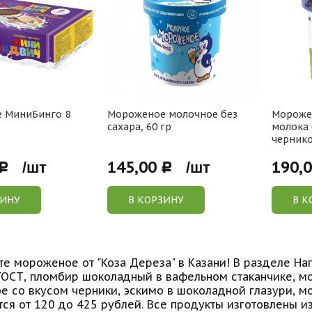
 МиниБинго 8
Мороженое молочное без
Морожен
сахара, 60 гр
молока 
чернико
145,00
190,
Р /шт
Р /шт
ЗИНУ
В КОРЗИНУ
В К
е мороженое от "Коза Дереза" в Казани! В разделе На
ОСТ, пломбир шоколадный в вафельном стаканчике, мо
 со вкусом черники, эскимо в шоколадной глазури, м
ся от 120 до 425 рублей. Все продукты изготовлены из