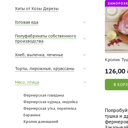
ЗАМОРОЗК
Хиты от Козы Дерезы
Готовая еда
Полуфабрикаты собственного
производства
Хлеб, выпечка, печенье
Кролик Ту
Торты, пирожные, круассаны
126,00
Мясо, птица
В КОР
Фермерская говядина
Фермерская курица, индейка
Фермерская утка, перепелка
Попробуйт
Баранина
тушка и д
фермеров 
Кролик домашний
Заказывай