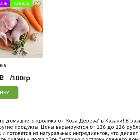
А ❄
ХАЛЯЛЬ
шка
Р /100гр
ЗИНУ
е домашнего кролика от "Коза Дереза" в Казани! В раз
ругие продукты. Цены варьируются от 126 до 126 рубл
и готовятся из натуральных ингредиентов, что делает 
те онлайн и получайте быструю доставку свежего дом