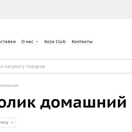
оставки
О нас
Koza Club
Контакты
омашний
олик домашний
тету