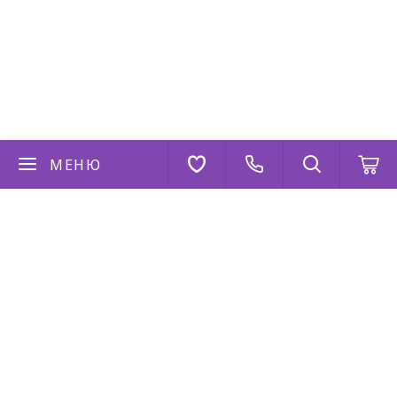
МЕНЮ
Если у вас есть вопросы
Напишите нам
AppStore
Google Play
AppGallery