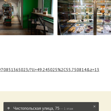
eza/70851365023/?ll=49.245025%2C55.750814&z=13