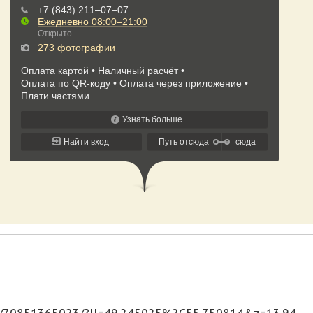
za/70851365023/?ll=49.245025%2C55.750814&z=13.94