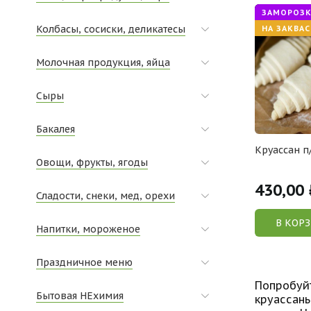
ЗАМОРОЗК
Колбасы, сосиски, деликатесы
НА ЗАКВАС
Молочная продукция, яйца
Сыры
Бакалея
Круассан п
Овощи, фрукты, ягоды
430,00
Сладости, снеки, мед, орехи
В КОР
Напитки, мороженое
Праздничное меню
Попробуйт
Бытовая НЕхимия
круассаны