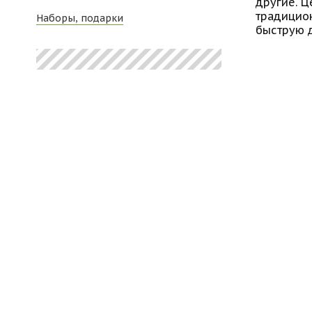
другие. Ц
традицион
Наборы, подарки
быструю д