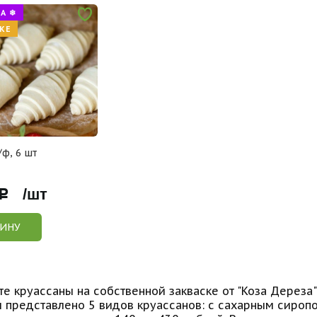
А ❄
КЕ
/ф, 6 шт
Р /шт
ЗИНУ
е круассаны на собственной закваске от "Коза Дереза"
 представлено 5 видов круассанов: с сахарным сироп