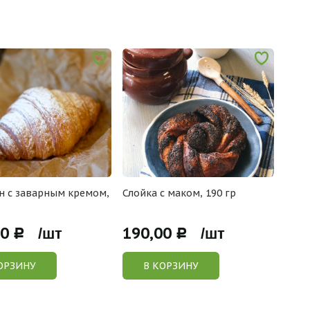
н с заварным кремом,
Слойка с маком, 190 гр
00
190,00
Р /шт
Р /шт
ОРЗИНУ
В КОРЗИНУ