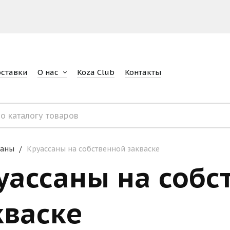
оставки
О нас
Koza Club
Контакты
саны
Круассаны на собственной закваске
уассаны на собс
кваске