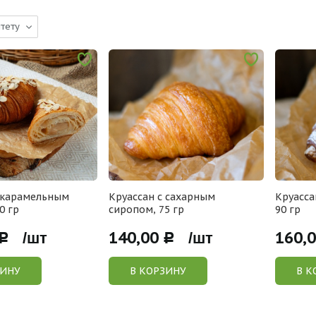
тету
с карамельным
Круассан с сахарным
Круасса
0 гр
сиропом, 75 гр
90 гр
140,00
160,
Р /шт
Р /шт
ЗИНУ
В КОРЗИНУ
В К