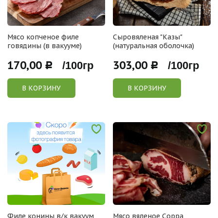
Мясо копченое филе
Сыровяленая "Казы"
говядины (в вакууме)
(натуральная оболочка)
170,00
303,00
Р /100гр
Р /100гр
В КОРЗИНУ
В КОРЗИНУ
Филе конины в/к вакуум
Мясо вяленое Сорра