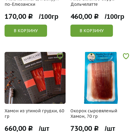
по-Елюзански
Дольчелатте
170,00
460,00
Р /100гр
Р /100гр
В КОРЗИНУ
В КОРЗИНУ
Хамон из утиной грудки, 60
Окорок сыровяленый
гр
Хамон, 70 гр
660,00
730,00
Р /шт
Р /шт