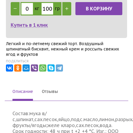
кг
гр
В КОРЗИНУ
Купить в 1 клик
Легкий и по-летнему свежий торт. Воздушный
шпинатный бисквит, нежный крем и россыпь свежих
ягод и фруктов
ПОДЕЛИТЬСЯ:
Описание
Отзывы
Состав:мука в/
с,шпинат,сах.песок,яйцо,подс.масло,лимон,разрых
фрукты/ягоды;желе кларо,сах.песок,вода.
Срок годности: 48 ч при t +2 +4 °С. Изг.: ООО