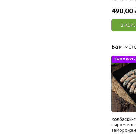
150,00
/100гр
Р /100гр
490,00
У
В КОРЗИНУ
В КОР
Вам мож
ЗАМОРОЗК
Колбаски-г
сыром и ш
замороженн