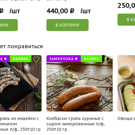
250,
440,00
Р /шт
Р /шт
В К
ЗИНУ
В КОРЗИНУ
ет понравиться
А ❄
ХАЛЯЛЬ
ЗАМОРОЗКА ❄
ХАЛЯЛЬ
риль из индейки с
Колбаски-гриль куриные с
Овощи д
пинатом
сыром замороженные п/ф,
ые п/ф, 250±10 гр
250±10 гр