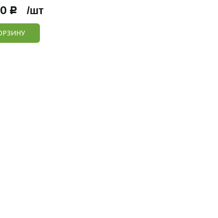
00
Р /шт
ОРЗИНУ