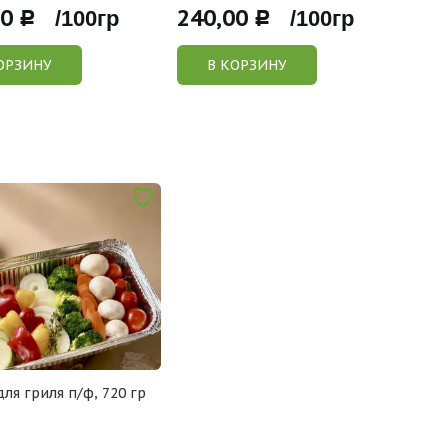
00
240,00
180
Р /100гр
Р /100гр
ОРЗИНУ
В КОРЗИНУ
ля гриля п/ф, 720 гр