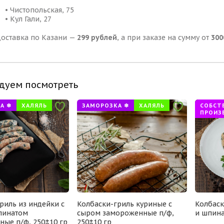
• Чистопольская, 75
• Кул Гали, 27
оставка по Казани —
299 рублей
, а при заказе на сумму от
300
дуем посмотреть
А ❄
ХАЛЯЛЬ
ЗАМОРОЗКА ❄
ХАЛЯЛЬ
СОБСТ
ПРОИЗ
риль из индейки с
Колбаски-гриль куриные с
Колбаск
пинатом
сыром замороженные п/ф,
и шпина
ые п/ф, 250±10 гр
250±10 гр