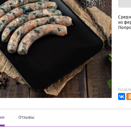
Средн
из фе
Попро
ПОДЕЛИ
ие
Отзывы