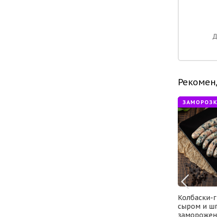
Д
Рекомен
ХАЛЯЛЬ
ЗАМОРОЗК
ндейки с
Сосиски Европейские из
Колбаски-г
овый
индейки OLTMANNS
сыром и ш
замороженн