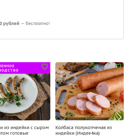
0 рублей
— бесплатно!
ВЕННОЕ
ВОДСТВО
и из индейки с сыром
Колбаса полукопченая из
Колб
том готовые
индейки (Индее4ка)
инде