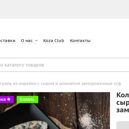
оставки
О нас
Koza Club
Контакты
гриль из индейки с сыром и шпинатом замороженные п/ф
Кол
зка ❄
Халяль
сы
за