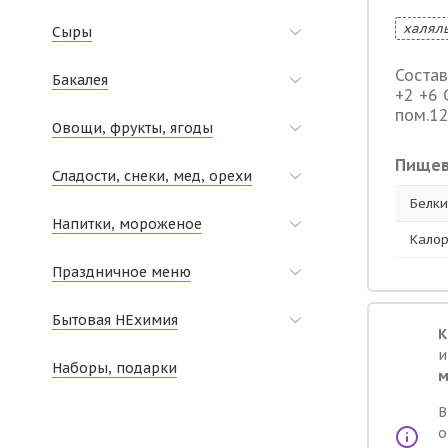
халял
Сыры
Состав
Бакалея
+2 +6 
пом.12
Овощи, фрукты, ягоды
Пищев
Сладости, снеки, мед, орехи
Белки,
Напитки, мороженое
Калор
Праздничное меню
Бытовая НЕхимия
К
и
Наборы, подарки
В
о