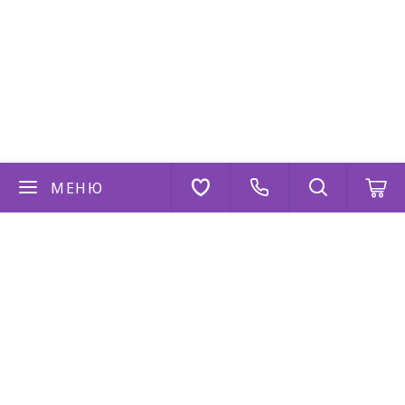
МЕНЮ
Если у вас есть вопросы
Напишите нам
AppStore
Google Play
AppGallery