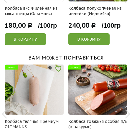
Колбаса в/с Филейная из
Колбаса полукопченая из
мяса птицы (Ольтманс)
индейки (Индее4ка)
180,00
240,00
Р /100гр
Р /100гр
В КОРЗИНУ
В КОРЗИНУ
ВАМ МОЖЕТ ПОНРАВИТЬСЯ
ХАЛЯЛЬ
ХАЛЯЛЬ
Колбаса телячья Премиум
Колбаса говяжья особая п/к
OLTMANNS
(в вакууме)