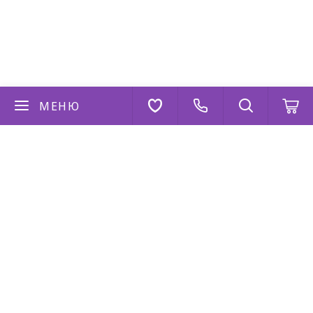
МЕНЮ
Если у вас есть вопросы
Напишите нам
AppStore
Google Play
AppGallery