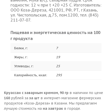
ванилин, мука в/с); сахарная пудра. Срок
годности: 12 ч при t +20 +25 C. Изготовитель:
ООО Коза-Дереза, 421001, РФ, РТ, г.Казань,
ул. Чистопольская, д.75, пом.1200, тел. (843)
211-07-07.
Пищевая и энергетическая ценность на 100
г продукта
Белки, г:
7
Жиры, г:
19
Углеводы, г:
25
Калорийность, ккал:
295
Круассан с заварным кремом, 90 гр
в наличии по цене
160
рублей за
за шт
в интернет-магазине фермерских
продуктов «Коза-Дереза» в Казани. Мы предлагаем
лучшую стоимость на
на завтрак
в городе.