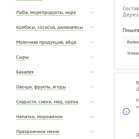
Состав
Рыба, морепродукты, икра
Дереза
Колбасы, сосиски, деликатесы
Пищев
Молочная продукция, яйца
Белки,
Углев
Сыры
Бакалея
Г
Овощи, фрукты, ягоды
Д
В
Сладости, снеки, мед, орехи
и
Напитки, мороженое
Праздничное меню
Д