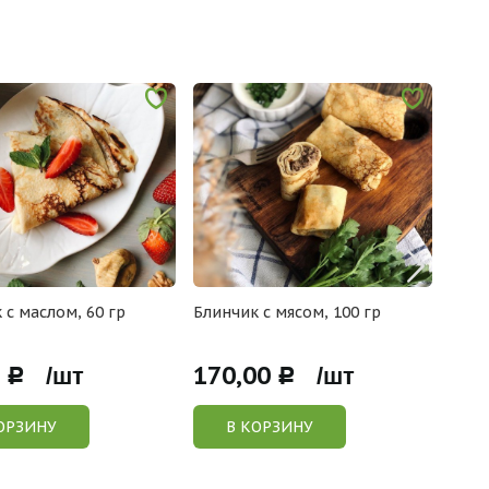
 с маслом, 60 гр
Блинчик с мясом, 100 гр
Блин
170,00
100
Р /шт
Р /шт
ОРЗИНУ
В КОРЗИНУ