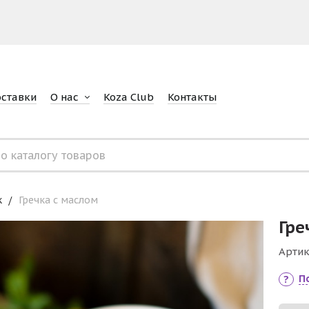
оставки
О нас
Koza Club
Контакты
к
Гречка с маслом
Гре
Артик
П