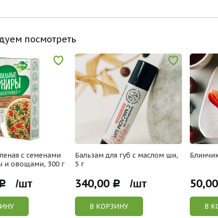
дуем посмотреть
еленая с семенами
Бальзам для губ с маслом ши,
Блинчик
ы и овощами, 300 г
5 г
340,00
50,00
Р /шт
Р /шт
ЗИНУ
В КОРЗИНУ
В К