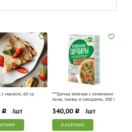
 с маслом, 60 гр
***Гречка зеленая с семенами
Баль
льна, тыквы и овощами, 300 г
5 г
340,00
340
Р /шт
Р /шт
ОРЗИНУ
В КОРЗИНУ