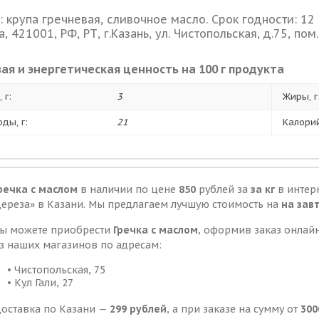
: крупа гречневая, сливочное масло. Срок годности: 12 
, 421001, РФ, РТ, г.Казань, ул. Чистопольская, д.75, пом.
ая и энергетическая ценность на 100 г продукта
 г:
3
Жиры, г
оды, г:
21
Калорий
речка с маслом
в наличии по цене
850
рублей за
за кг
в интер
ереза» в Казани. Мы предлагаем лучшую стоимость на
на зав
ы можете приобрести
Гречка с маслом
, оформив заказ онлайн
з наших магазинов по адресам:
• Чистопольская, 75
• Кул Гали, 27
оставка по Казани —
299 рублей
, а при заказе на сумму от
300