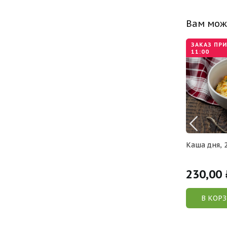
Вам мож
ЗАКАЗ ПР
11:00
ом, 100 гр
Блинчик с творогом, 100 г
Каша дня, 
100,00
230,00
 /шт
Р /шт
У
В КОРЗИНУ
В КОР