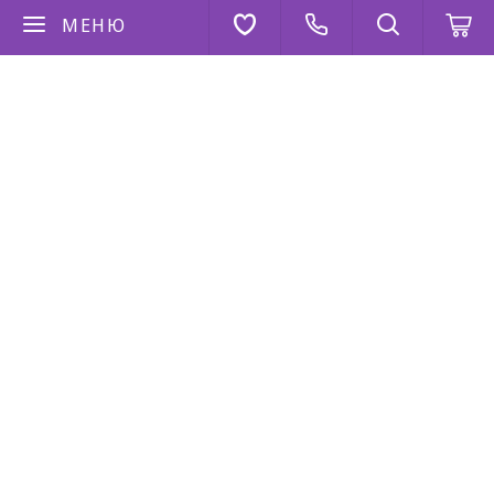
МЕНЮ
Если у вас есть вопросы
Напишите нам
AppStore
Google Play
AppGallery
2026 © “Коза Дереза”
Политика конфиденциальности
|
Карта сайта