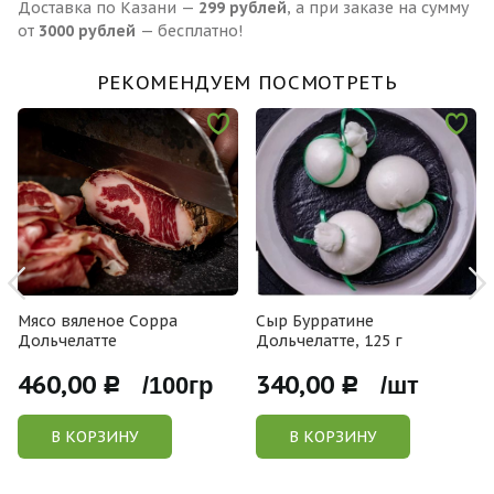
Доставка по Казани —
299 рублей
, а при заказе на сумму
от
3000 рублей
— бесплатно!
РЕКОМЕНДУЕМ ПОСМОТРЕТЬ
Мясо вяленое Сорра
Сыр Бурратине
Дольчелатте
Дольчелатте, 125 г
460,00
340,00
Р /100гр
Р /шт
В КОРЗИНУ
В КОРЗИНУ