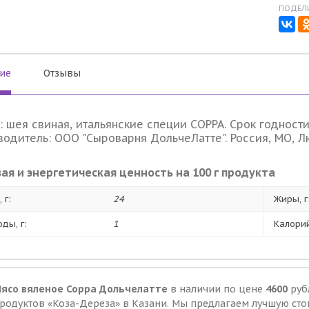
ПОДЕЛИ
ие
Отзывы
: шея свиная, итальянские специи СОРРА. Срок годности:
одитель: ООО "Сыроварня ДольчеЛатте". Россия, МО, Люб
ая и энергетическая ценность на 100 г продукта
 г:
24
Жиры, г
оды, г:
1
Калорий
ясо вяленое Сорра Дольчелатте
в наличии по цене
4600
руб
родуктов «Коза-Дереза» в Казани. Мы предлагаем лучшую ст