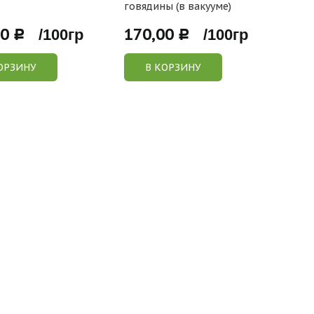
говядины (в вакууме)
(нат
00
170,00
303
Р /100гр
Р /100гр
ОРЗИНУ
В КОРЗИНУ