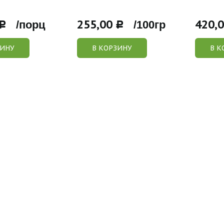
255,00
420,
Р /порц
Р /100гр
ЗИНУ
В КОРЗИНУ
В К