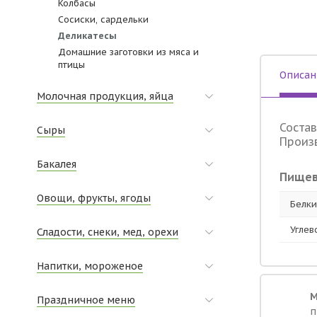
Колбасы
Сосиски, сардельки
Деликатесы
Домашние заготовки из мяса и
птицы
Описан
Молочная продукция, яйца
Состав
Сыры
Произв
Бакалея
Пищев
Овощи, фрукты, ягоды
Белки,
Углев
Сладости, снеки, мед, орехи
Напитки, мороженое
М
Праздничное меню
п