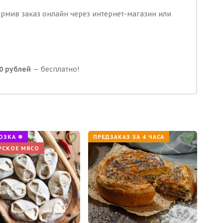
ормив заказ онлайн через интернет-магазин или
0 рублей
— бесплатно!
ОЗКА ❄
ПРЕДЗАКАЗ ЗА 4 ЧАСА
ЗАМ
РСКОЕ МЯСО
ФЕР