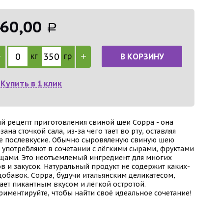
60,00
Р
кг
гр
В КОРЗИНУ
Купить в 1 клик
й рецепт приготовления свиной шеи Coppa - она
ана сточкой сала, из-за чего тает во рту, оставляя
е послевкусие. Обычно сыровяленую свиную шею
 употребляют в сочетании с лёгкими сырами, фруктами
щами. Это неотъемлемый ингредиент для многих
ов и закусок. Натуральный продукт не содержит каких-
добавок. Coppa, будучи итальянским деликатесом,
ает пикантным вкусом и лёгкой остротой.
риментируйте, чтобы найти своё идеальное сочетание!