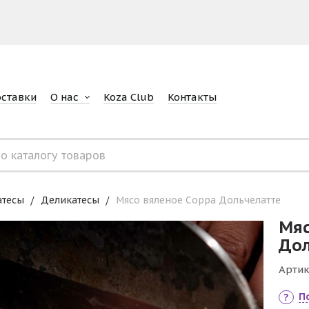
оставки
О нас
Koza Club
Контакты
атесы
Деликатесы
Мясо вяленое Сорра Дольчелатте
Мяс
Дол
Артик
П