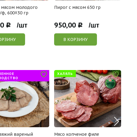
 мясом молодого
Пирог с мясом 650 гр
Блин
/ф, 600±30 гр
00
950,00
610
Р /шт
Р /шт
ОРЗИНУ
В КОРЗИНУ
ВЕННОЕ
ХАЛЯЛЬ
ХИ
ВОДСТВО
вяжий вареный
Мясо копченое филе
Сыро