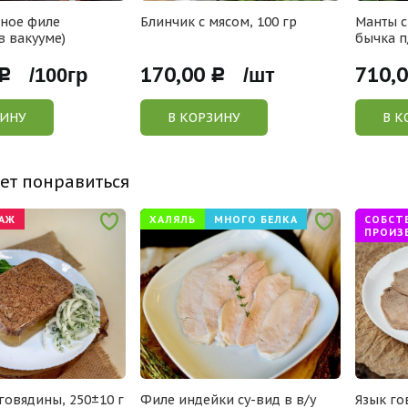
еное филе
Блинчик с мясом, 100 гр
Манты с
в вакууме)
бычка п
170,00
710,
Р /100гр
Р /шт
ЗИНУ
В КОРЗИНУ
В К
ет понравиться
АЖ
ХАЛЯЛЬ
МНОГО БЕЛКА
СОБСТ
ПРОИЗ
 говядины, 250±10 г
Филе индейки су-вид в в/у
Язык го