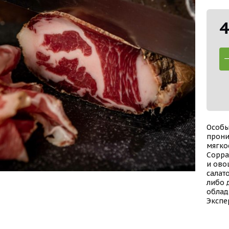
4
Особы
прониз
мягко
Coppa
и ово
салат
либо 
облад
Экспе