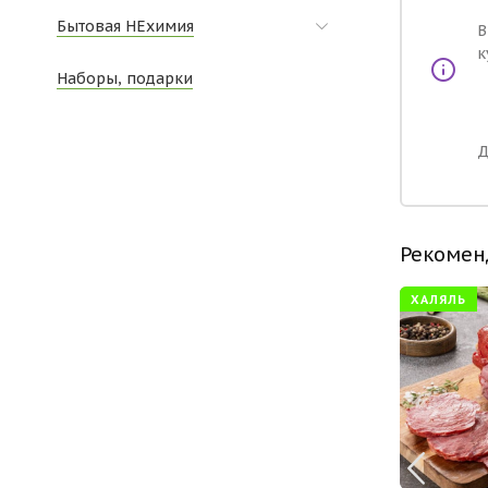
Бытовая НЕхимия
В
к
Наборы, подарки
Д
Рекомен
❄
ХАЛЯЛЬ
МЯСО