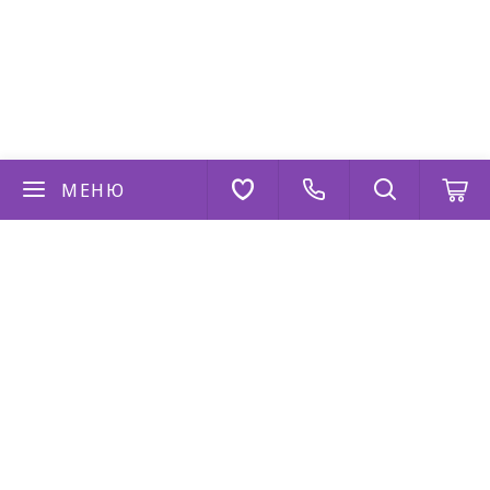
МЕНЮ
Если у вас есть вопросы
Напишите нам
AppStore
Google Play
AppGallery