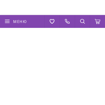
МЕНЮ
Если у вас есть вопросы
Напишите нам
AppStore
Google Play
AppGallery