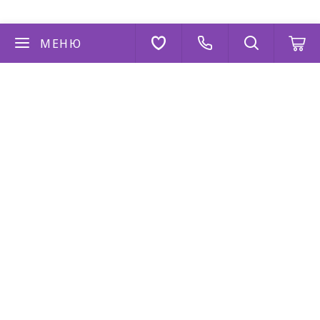
МЕНЮ
Если у вас есть вопросы
Напишите нам
AppStore
Google Play
AppGallery
2026 © “Коза Дереза”
Политика конфиденциальности
|
Карта сайта