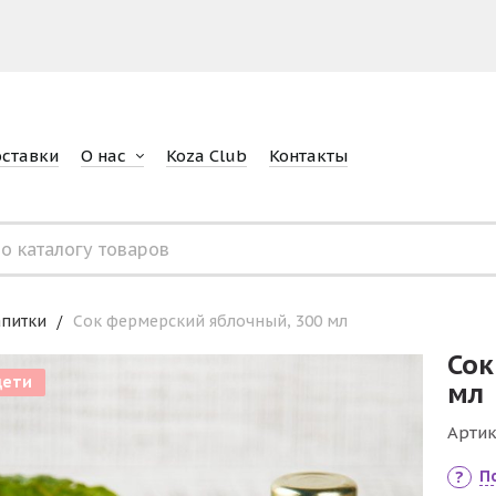
оставки
О нас
Koza Club
Контакты
питки
Сок фермерский яблочный, 300 мл
Сок
дети
мл
Артик
П