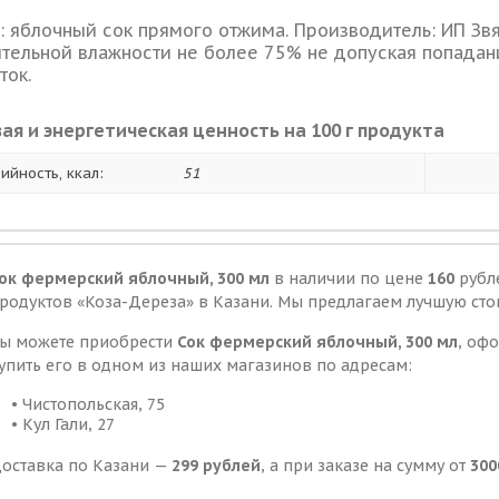
: яблочный сок прямого отжима. Производитель: ИП Звяг
ительной влажности не более 75% не допуская попадан
ток.
ая и энергетическая ценность на 100 г продукта
ийность, ккал:
51
ок фермерский яблочный, 300 мл
в наличии по цене
160
рубл
родуктов «Коза-Дереза» в Казани. Мы предлагаем лучшую ст
ы можете приобрести
Сок фермерский яблочный, 300 мл
, оф
упить его в одном из наших магазинов по адресам:
• Чистопольская, 75
• Кул Гали, 27
оставка по Казани —
299 рублей
, а при заказе на сумму от
300