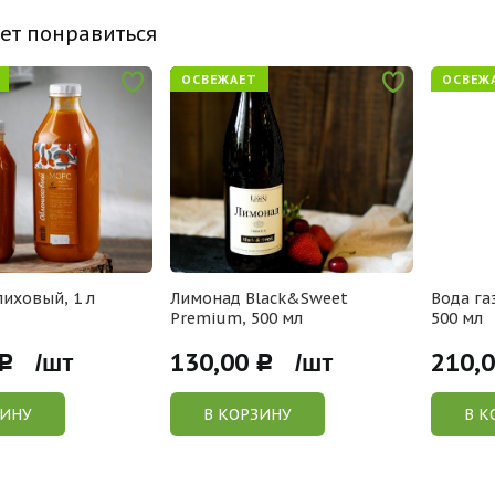
ет понравиться
ОСВЕЖАЕТ
ОСВЕЖ
иховый, 1 л
Лимонад Black&Sweet
Вода га
Premium, 500 мл
500 мл
130,00
210,
Р /шт
Р /шт
ЗИНУ
В КОРЗИНУ
В К