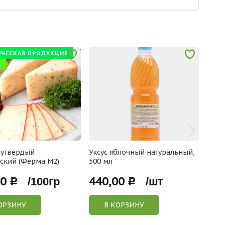
ИЧЕСКАЯ ПРОДУКЦИЯ
Ь
лутвердый
Уксус яблочный натуральный,
Штру
ский (Ферма М2)
500 мл
орех
00
440,00
240
Р /100гр
Р /шт
ОРЗИНУ
В КОРЗИНУ