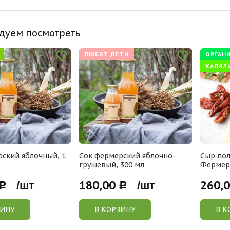
дуем посмотреть
ЛЮБЯТ ДЕТИ
ОРГАН
ХАЛЯЛ
ский яблочный, 1
Сок фермерский яблочно-
Сыр по
грушевый, 300 мл
Фермер
180,00
260,
Р /шт
Р /шт
ЗИНУ
В КОРЗИНУ
В К