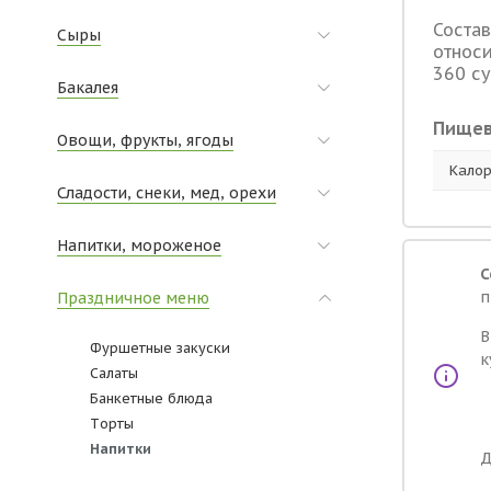
Состав
Сыры
относ
360 су
Бакалея
Пищев
Овощи, фрукты, ягоды
Калор
Сладости, снеки, мед, орехи
Напитки, мороженое
С
п
Праздничное меню
В
Фуршетные закуски
к
Салаты
Банкетные блюда
Tорты
Hапитки
Д