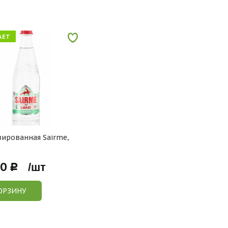
АЕТ
зированная Sairme,
00
Р /шт
ОРЗИНУ