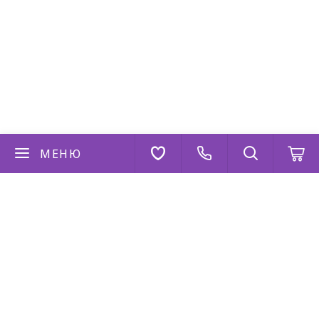
МЕНЮ
Если у вас есть вопросы
Напишите нам
AppStore
Google Play
AppGallery