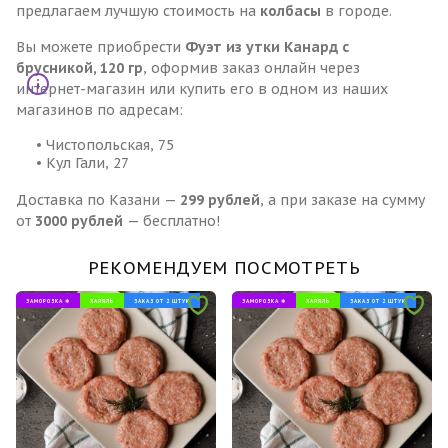
предлагаем лучшую стоимость на
колбасы
в городе.
Вы можете приобрести
Фуэт из утки Канард с
брусникой, 120 гр
, оформив заказ онлайн через
интернет-магазин или купить его в одном из наших
магазинов по адресам:
• Чистопольская, 75
• Кул Гали, 27
Доставка по Казани —
299 рублей
, а при заказе на сумму
от
3000 рублей
— бесплатно!
РЕКОМЕНДУЕМ ПОСМОТРЕТЬ
ЗАМОРОЗКА ❄
ХАЛЯЛЬ
ЗАКАЗ ОТ 2 ШТУК
ЗАМОРОЗКА ❄
ХАЛЯЛЬ
ЗАКАЗ ОТ 2 ШТУК