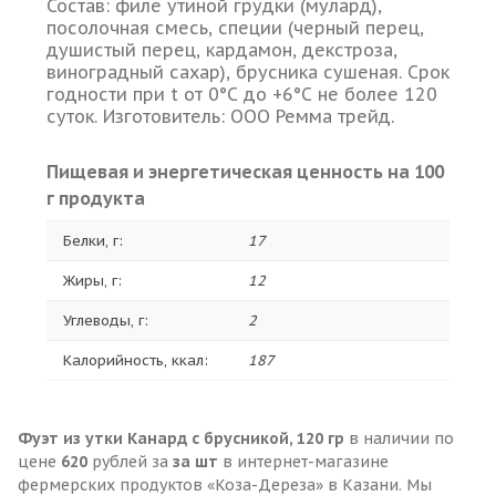
Состав: филе утиной грудки (мулард),
посолочная смесь, специи (черный перец,
душистый перец, кардамон, декстроза,
виноградный сахар), брусника сушеная. Срок
годности при t от 0°С до +6°С не более 120
суток. Изготовитель: ООО Ремма трейд.
Пищевая и энергетическая ценность на 100
г продукта
Белки, г:
17
Жиры, г:
12
Углеводы, г:
2
Калорийность, ккал:
187
Фуэт из утки Канард с брусникой, 120 гр
в наличии по
цене
620
рублей за
за шт
в интернет-магазине
фермерских продуктов «Коза-Дереза» в Казани. Мы