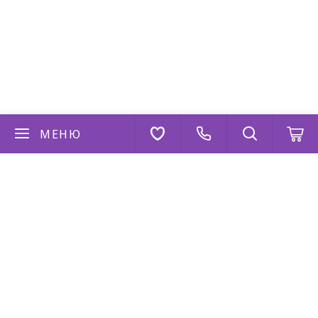
МЕНЮ
Если у вас есть вопросы
Напишите нам
AppStore
Google Play
AppGallery