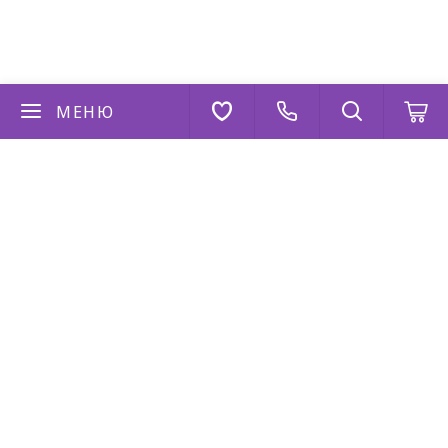
МЕНЮ
Если у вас есть вопросы
Напишите нам
AppStore
Google Play
AppGallery