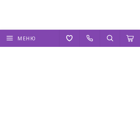
МЕНЮ
Если у вас есть вопросы
Напишите нам
AppStore
Google Play
AppGallery