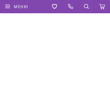
МЕНЮ
Если у вас есть вопросы
Напишите нам
AppStore
Google Play
AppGallery
2026 © “Коза Дереза”
Политика конфиденциальности
|
Карта сайта