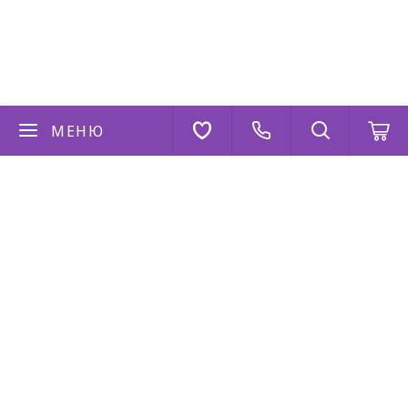
МЕНЮ
Если у вас есть вопросы
Напишите нам
AppStore
Google Play
AppGallery