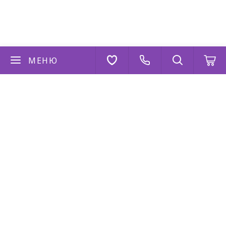
МЕНЮ
Если у вас есть вопросы
Напишите нам
AppStore
Google Play
AppGallery