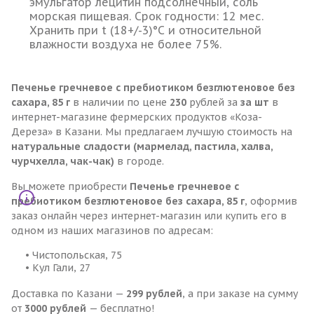
эмульгатор лецитин подсолнечный, соль
морская пищевая. Срок годности: 12 мес.
Хранить при t (18+/-3)°С и относительной
влажности воздуха не более 75%.
Печенье гречневое с пребиотиком безглютеновое без
сахара, 85 г
в наличии по цене
230
рублей за
за шт
в
интернет-магазине фермерских продуктов «Коза-
Дереза» в Казани. Мы предлагаем лучшую стоимость на
натуральные сладости (мармелад, пастила, халва,
чурчхелла, чак-чак)
в городе.
Вы можете приобрести
Печенье гречневое с
пребиотиком безглютеновое без сахара, 85 г
, оформив
заказ онлайн через интернет-магазин или купить его в
одном из наших магазинов по адресам:
• Чистопольская, 75
• Кул Гали, 27
Доставка по Казани —
299 рублей
, а при заказе на сумму
от
3000 рублей
— бесплатно!