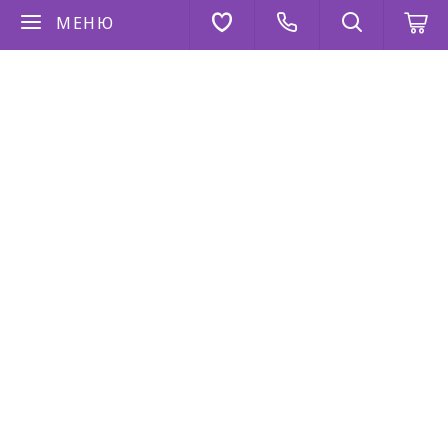
МЕНЮ
Если у вас есть вопросы
Напишите нам
AppStore
Google Play
AppGallery
2026 © “Коза Дереза”
Политика конфиденциальности
|
Карта сайта