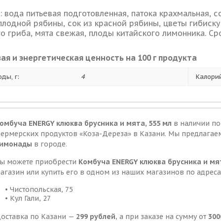
: вода питьевая подготовленная, патока крахмальная, со
лодной рябины, сок из красной рябины, цветы гибискус
о гриба, мята свежая, плоды китайского лимонника. Ср
ая и энергетическая ценность на 100 г продукта
оды, г:
4
Калорий
омбуча ENERGY клюква брусника и мята, 555 мл
в наличии п
ермерских продуктов «Коза-Дереза» в Казани. Мы предлагае
имонады
в городе.
ы можете приобрести
Комбуча ENERGY клюква брусника и мят
агазин или купить его в одном из наших магазинов по адреса
• Чистопольская, 75
• Кул Гали, 27
оставка по Казани —
299 рублей
, а при заказе на сумму от
300