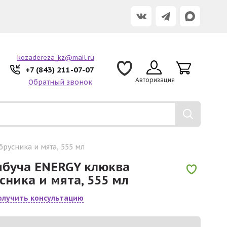
kozadereza_kz@mail.ru
+7 (843) 211-07-07
Авторизация
Обратный звонок
русника и мята, 555 мл
буча ENERGY клюква
сника и мята, 555 мл
олучить консультацию