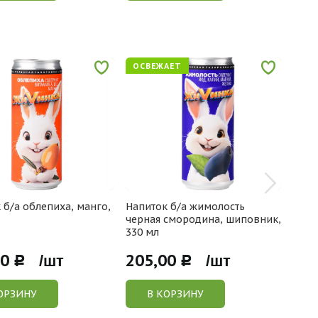
ОСВЕЖАЕТ
ОСВ
 б/а облепиха, манго,
Напиток б/а жимолость
Напи
черная смородина, шиповник,
мл
330 мл
00
205,00
220
Р /шт
Р /шт
ОРЗИНУ
В КОРЗИНУ