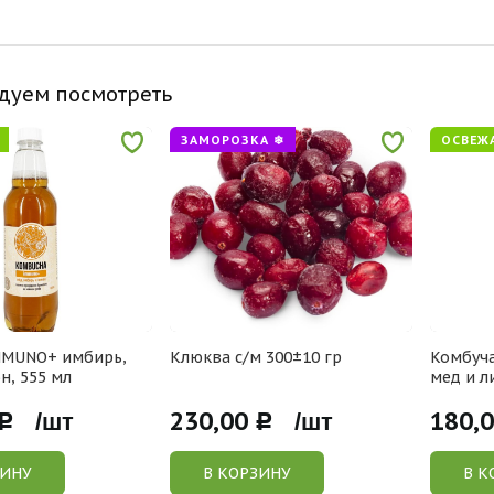
дуем посмотреть
ЗАМОРОЗКА ❄
ОСВЕЖ
MMUNO+ имбирь,
Клюква с/м 300±10 гр
Комбуч
н, 555 мл
мед и л
230,00
180,
Р /шт
Р /шт
ЗИНУ
В КОРЗИНУ
В К