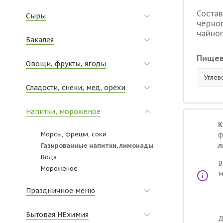
Состав
Сыры
черноп
чайног
Бакалея
Пищев
Овощи, фрукты, ягоды
Углев
Сладости, снеки, мед, орехи
Напитки, мороженое
К
Морсы, фреши, соки
ф
л
Газированные напитки, лимонады
Вода
В
Мороженое
м
Праздничное меню
Бытовая НЕхимия
Д