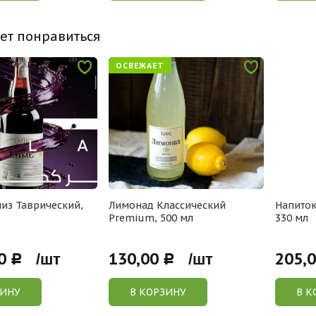
ет понравиться
ОСВЕЖАЕТ
из Таврический,
Лимонад Классический
Напиток
Premium, 500 мл
330 мл
0
130,00
205,
Р /шт
Р /шт
ЗИНУ
В КОРЗИНУ
В К