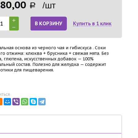
80,00
Р /шт
В КОРЗИНУ
Купить в 1 клик
альная основа из черного чая и гибискуса . Соки
го отжима: клюква + брусника + свежая мята. Без
а, глютена, искусственных добавок — 100%
альный состав. Полезно для желудка — содержит
отики для пищеварения.
ТЬСЯ: