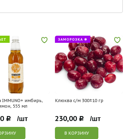
АЕТ
ЗАМОРОЗКА ❄
ОСВ
а IMMUNO+ имбирь,
Клюква с/м 300±10 гр
Комб
имон, 555 мл
мед 
00
230,00
180
Р /шт
Р /шт
ОРЗИНУ
В КОРЗИНУ