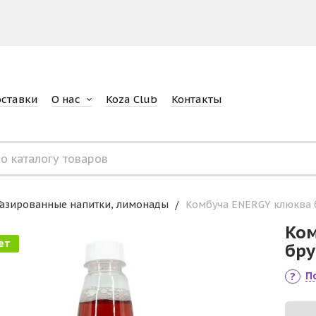
оставки
О нас
Koza Club
Контакты
Газированные напитки, лимонады
Комбуча ENERGY клюква б
Ком
ет
бру
П