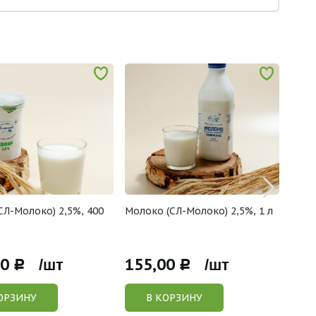
СЛ-Молоко) 2,5%, 400
Молоко (СЛ-Молоко) 2,5%, 1 л
Смет
мл
00
155,00
220
Р /шт
Р /шт
ОРЗИНУ
В КОРЗИНУ