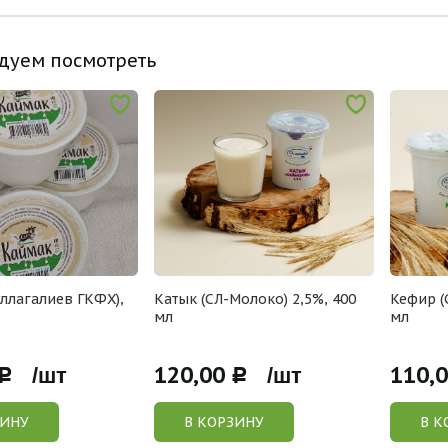
дуем посмотреть
ллагалиев ГКФХ),
Катык (СЛ-Молоко) 2,5%, 400
Кефир (
мл
мл
120,00
110,
Р /шт
Р /шт
ЗИНУ
В КОРЗИНУ
В К