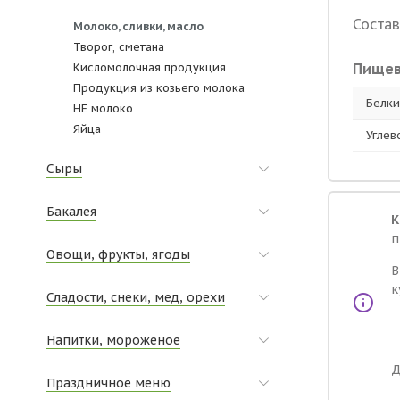
Состав
Молоко, сливки, масло
Творог, сметана
Кисломолочная продукция
Пищев
Продукция из козьего молока
Белки,
НЕ молоко
Яйца
Углев
Сыры
Бакалея
К
п
Овощи, фрукты, ягоды
В
к
Сладости, снеки, мед, орехи
Напитки, мороженое
Д
Праздничное меню