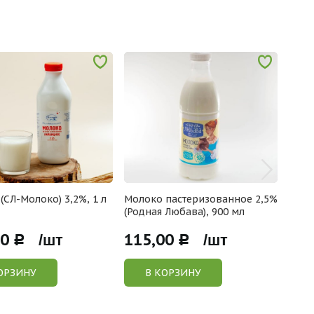
(СЛ-Молоко) 3,2%, 1 л
Молоко пастеризованное 2,5%
Моло
(Родная Любава), 900 мл
(Род
00
115,00
136
Р /шт
Р /шт
ОРЗИНУ
В КОРЗИНУ