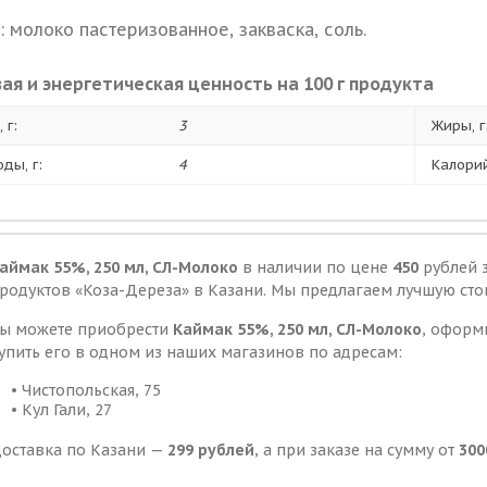
: молоко пастеризованное, закваска, соль.
ая и энергетическая ценность на 100 г продукта
 г:
3
Жиры, г
оды, г:
4
Калорий
аймак 55%, 250 мл, СЛ-Молоко
в наличии по цене
450
рублей 
родуктов «Коза-Дереза» в Казани. Мы предлагаем лучшую ст
ы можете приобрести
Каймак 55%, 250 мл, СЛ-Молоко
, оформ
упить его в одном из наших магазинов по адресам:
• Чистопольская, 75
• Кул Гали, 27
оставка по Казани —
299 рублей
, а при заказе на сумму от
300