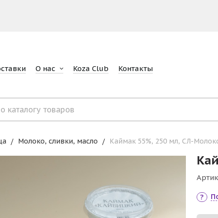
оставки
О нас
Koza Club
Контакты
ца
Молоко, сливки, масло
Каймак 55%, 250 мл, СЛ-Молок
Кай
Артик
П