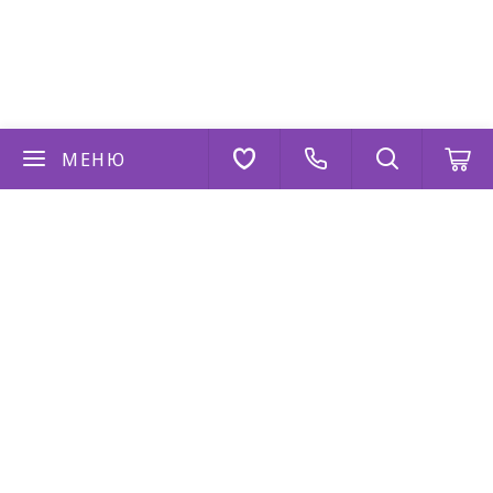
МЕНЮ
Если у вас есть вопросы
Напишите нам
AppStore
Google Play
AppGallery