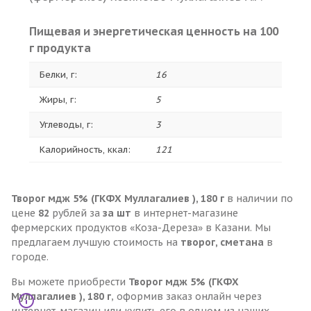
Пищевая и энергетическая ценность на 100
г продукта
Белки, г:
16
Жиры, г:
5
Углеводы, г:
3
Калорийность, ккал:
121
Творог мдж 5% (ГКФХ Муллагалиев ), 180 г
в наличии по
цене
82
рублей за
за шт
в интернет-магазине
фермерских продуктов «Коза-Дереза» в Казани. Мы
предлагаем лучшую стоимость на
творог, сметана
в
городе.
Вы можете приобрести
Творог мдж 5% (ГКФХ
Муллагалиев ), 180 г
, оформив заказ онлайн через