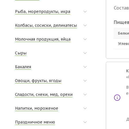
Состав
Рыба, морепродукты, икра
Пищев
Колбасы, сосиски, деликатесы
Белки,
Молочная продукция, яйца
Углев
Сыры
Бакалея
К
«
Овощи, фрукты, ягоды
В
е
Сладости, снеки, мед, орехи
Напитки, мороженое
Д
Праздничное меню