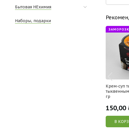
Бытовая НЕхимия
Рекомен
Наборы, подарки
ЛЮБЯТ ДЕТИ
ЗАМОРОЗК
ндейки с
Биточки из брокколи с сыром
Крем-суп т
овый
тыквенным
гр
130,00
150,00
/100гр
Р /100гр
У
В КОРЗИНУ
В КОР