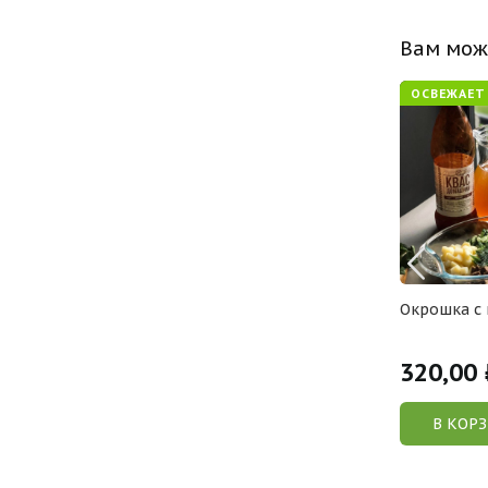
Вам мож
ОСВЕЖАЕТ
настырский
Суп дня, 350 мл
Окрошка с 
280,00
320,00
 /шт
Р /порц
У
В КОРЗИНУ
В КОР