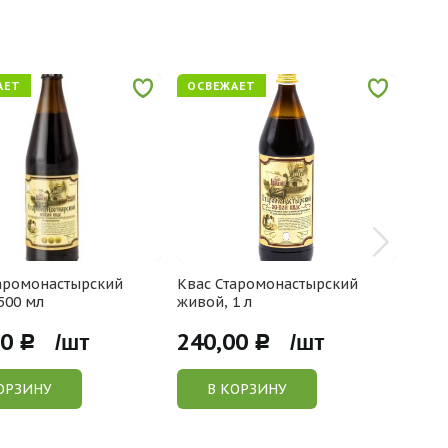
АЕТ
ОСВЕЖАЕТ
аромонастырский
Квас Старомонастырский
Суп 
500 мл
живой, 1 л
00
240,00
280
Р /шт
Р /шт
ОРЗИНУ
В КОРЗИНУ