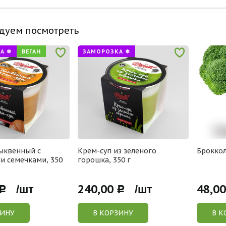
дуем посмотреть
А ❄
ВЕГАН
ЗАМОРОЗКА ❄
ыквенный с
Крем-суп из зеленого
Брокко
и семечками, 350
горошка, 350 г
240,00
48,00
Р /шт
Р /шт
ЗИНУ
В КОРЗИНУ
В К