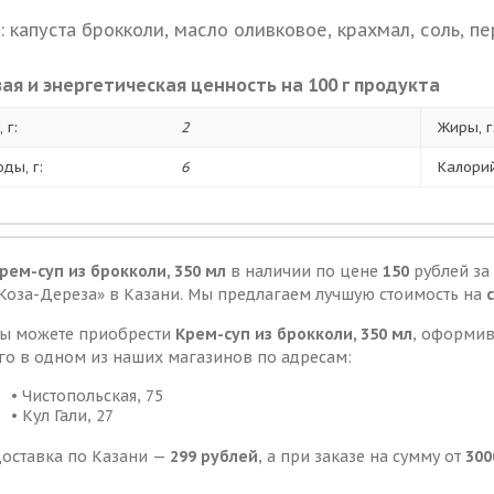
: капуста брокколи, масло оливковое, крахмал, соль, п
ая и энергетическая ценность на 100 г продукта
 г:
2
Жиры, г
оды, г:
6
Калорий
рем-суп из брокколи, 350 мл
в наличии по цене
150
рублей за
Коза-Дереза» в Казани. Мы предлагаем лучшую стоимость на
ы можете приобрести
Крем-суп из брокколи, 350 мл
, оформив
го в одном из наших магазинов по адресам:
• Чистопольская, 75
• Кул Гали, 27
оставка по Казани —
299 рублей
, а при заказе на сумму от
300