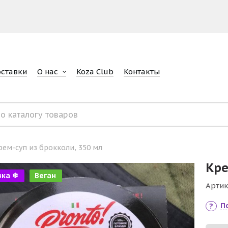
оставки
О нас
Koza Club
Контакты
рем-суп из брокколи, 350 мл
Кре
зка ❄
Веган
Артик
П