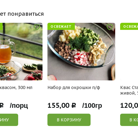
ет понравиться
ОСВЕЖАЕТ
ОСВЕЖ
квасом, 300 мл
Набор для окрошки п/ф
Квас Ст
живой, 
155,00
120,
Р /порц
Р /100гр
ЗИНУ
В КОРЗИНУ
В К