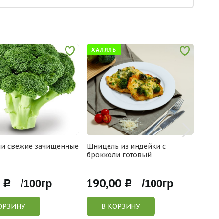
ХАЛЯЛЬ
ЛЮ
ли свежие зачищенные
Шницель из индейки с
Бито
брокколи готовый
190,00
130
Р /100гр
Р /100гр
ОРЗИНУ
В КОРЗИНУ