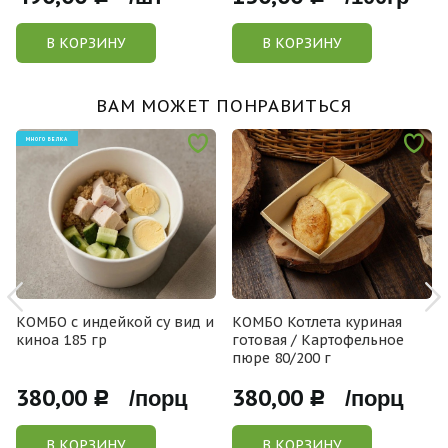
В КОРЗИНУ
В КОРЗИНУ
ВАМ МОЖЕТ ПОНРАВИТЬСЯ
МНОГО БЕЛКА
КОМБО с индейкой су вид и
КОМБО Котлета куриная
киноа 185 гр
готовая / Картофельное
пюре 80/200 г
380,00
380,00
Р /порц
Р /порц
В КОРЗИНУ
В КОРЗИНУ