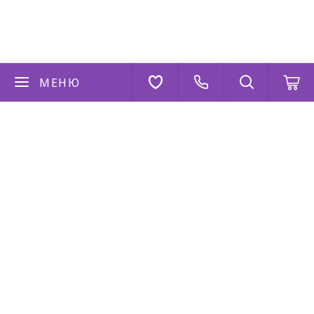
МЕНЮ
Если у вас есть вопросы
Напишите нам
AppStore
Google Play
AppGallery