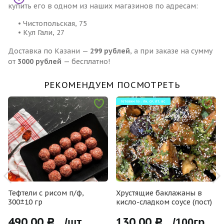
купить его в одном из наших магазинов по адресам:
• Чистопольская, 75
• Кул Гали, 27
Доставка по Казани —
299 рублей
, а при заказе на сумму
от
3000 рублей
— бесплатно!
РЕКОМЕНДУЕМ ПОСМОТРЕТЬ
ГОТОВИМ ПО : ПН, СР, ПТ, ВС
Тефтели с рисом п/ф,
Хрустящие баклажаны в
300±10 гр
кисло-сладком соусе (пост)
490,00
130,00
Р /шт
Р /100гр