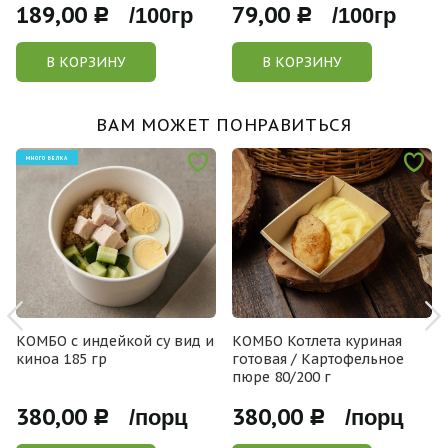
189,00
79,00
Р /100гр
Р /100гр
В КОРЗИНУ
В КОРЗИНУ
ВАМ МОЖЕТ ПОНРАВИТЬСЯ
МНОГО БЕЛКА
КОМБО с индейкой су вид и
КОМБО Котлета куриная
киноа 185 гр
готовая / Картофельное
пюре 80/200 г
380,00
380,00
Р /порц
Р /порц