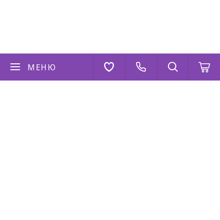
МЕНЮ
Если у вас есть вопросы
Напишите нам
AppStore
Google Play
AppGallery