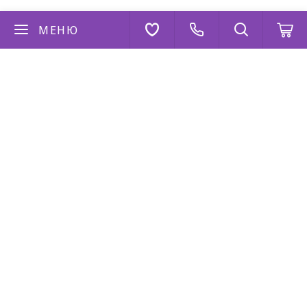
МЕНЮ
Если у вас есть вопросы
Напишите нам
AppStore
Google Play
AppGallery
2026 © “Коза Дереза”
Политика конфиденциальности
|
Карта сайта