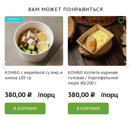
ВАМ МОЖЕТ ПОНРАВИТЬСЯ
МНОГО БЕЛКА
КОМБО с индейкой су вид и
КОМБО Котлета куриная
киноа 185 гр
готовая / Картофельное
пюре 80/200 г
380,00
380,00
Р /порц
Р /порц
В КОРЗИНУ
В КОРЗИНУ