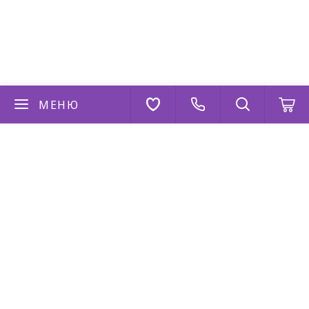
МЕНЮ
Если у вас есть вопросы
Напишите нам
AppStore
Google Play
AppGallery