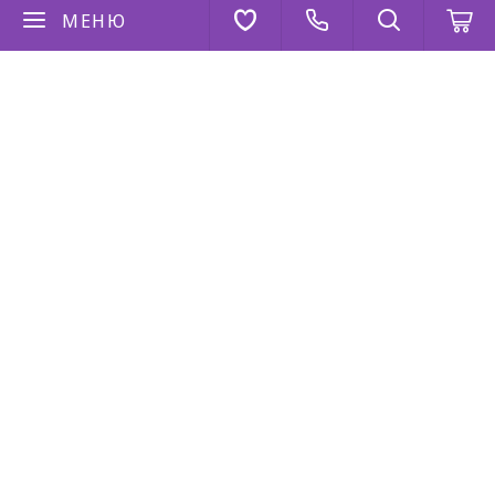
МЕНЮ
Если у вас есть вопросы
Напишите нам
AppStore
Google Play
AppGallery
2026 © “Коза Дереза”
Политика конфиденциальности
|
Карта сайта